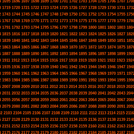
4
1695
1696
1697
1698
1699
1700
1701
1702
1703
1704
1705
1706
1707
170
8
1719
1720
1721
1722
1723
1724
1725
1726
1727
1728
1729
1730
1731
173
2
1743
1744
1745
1746
1747
1748
1749
1750
1751
1752
1753
1754
1755
175
6
1767
1768
1769
1770
1771
1772
1773
1774
1775
1776
1777
1778
1779
178
0
1791
1792
1793
1794
1795
1796
1797
1798
1799
1800
1801
1802
1803
180
4
1815
1816
1817
1818
1819
1820
1821
1822
1823
1824
1825
1826
1827
182
8
1839
1840
1841
1842
1843
1844
1845
1846
1847
1848
1849
1850
1851
185
2
1863
1864
1865
1866
1867
1868
1869
1870
1871
1872
1873
1874
1875
187
6
1887
1888
1889
1890
1891
1892
1893
1894
1895
1896
1897
1898
1899
190
0
1911
1912
1913
1914
1915
1916
1917
1918
1919
1920
1921
1922
1923
192
4
1935
1936
1937
1938
1939
1940
1941
1942
1943
1944
1945
1946
1947
194
8
1959
1960
1961
1962
1963
1964
1965
1966
1967
1968
1969
1970
1971
197
2
1983
1984
1985
1986
1987
1988
1989
1990
1991
1992
1993
1994
1995
199
6
2007
2008
2009
2010
2011
2012
2013
2014
2015
2016
2017
2018
2019
202
0
2031
2032
2033
2034
2035
2036
2037
2038
2039
2040
2041
2042
2043
204
4
2055
2056
2057
2058
2059
2060
2061
2062
2063
2064
2065
2066
2067
206
8
2079
2080
2081
2082
2083
2084
2085
2086
2087
2088
2089
2090
2091
209
02
2103
2104
2105
2106
2107
2108
2109
2110
2111
2112
2113
2114
2115
2116
6
2127
2128
2129
2130
2131
2132
2133
2134
2135
2136
2137
2138
2139
214
0
2151
2152
2153
2154
2155
2156
2157
2158
2159
2160
2161
2162
2163
216
4
2175
2176
2177
2178
2179
2180
2181
2182
2183
2184
2185
2186
2187
218