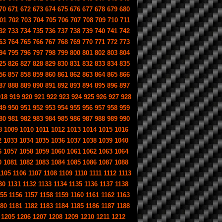
70
671
672
673
674
675
676
677
678
679
680
01
702
703
704
705
706
707
708
709
710
711
32
733
734
735
736
737
738
739
740
741
742
63
764
765
766
767
768
769
770
771
772
773
94
795
796
797
798
799
800
801
802
803
804
25
826
827
828
829
830
831
832
833
834
835
56
857
858
859
860
861
862
863
864
865
866
87
888
889
890
891
892
893
894
895
896
897
918
919
920
921
922
923
924
925
926
927
928
49
950
951
952
953
954
955
956
957
958
959
80
981
982
983
984
985
986
987
988
989
990
8
1009
1010
1011
1012
1013
1014
1015
1016
2
1033
1034
1035
1036
1037
1038
1039
1040
6
1057
1058
1059
1060
1061
1062
1063
1064
0
1081
1082
1083
1084
1085
1086
1087
1088
1105
1106
1107
1108
1109
1110
1111
1112
1113
30
1131
1132
1133
1134
1135
1136
1137
1138
155
1156
1157
1158
1159
1160
1161
1162
1163
180
1181
1182
1183
1184
1185
1186
1187
1188
1205
1206
1207
1208
1209
1210
1211
1212