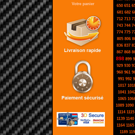
Votre panier
650
651
6
681
682
6
712
713
7
743
744
7
774
775
7
805
806
8
836
837
8
867
868
8
898
899
9
929
930
9
960
961
9
991
992
9
1017
101
1041
104
1065
106
1089
1090
1114
1115
1139
1140
1164
1165
1189
119