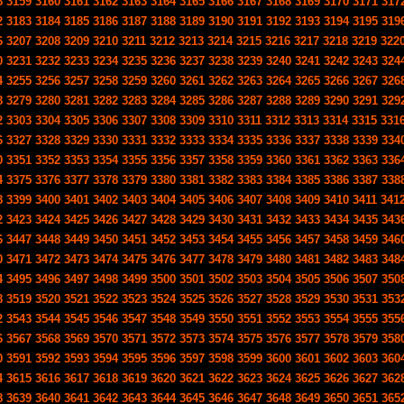
8
3159
3160
3161
3162
3163
3164
3165
3166
3167
3168
3169
3170
3171
317
2
3183
3184
3185
3186
3187
3188
3189
3190
3191
3192
3193
3194
3195
319
6
3207
3208
3209
3210
3211
3212
3213
3214
3215
3216
3217
3218
3219
322
0
3231
3232
3233
3234
3235
3236
3237
3238
3239
3240
3241
3242
3243
324
4
3255
3256
3257
3258
3259
3260
3261
3262
3263
3264
3265
3266
3267
326
8
3279
3280
3281
3282
3283
3284
3285
3286
3287
3288
3289
3290
3291
329
2
3303
3304
3305
3306
3307
3308
3309
3310
3311
3312
3313
3314
3315
331
6
3327
3328
3329
3330
3331
3332
3333
3334
3335
3336
3337
3338
3339
334
0
3351
3352
3353
3354
3355
3356
3357
3358
3359
3360
3361
3362
3363
336
4
3375
3376
3377
3378
3379
3380
3381
3382
3383
3384
3385
3386
3387
338
8
3399
3400
3401
3402
3403
3404
3405
3406
3407
3408
3409
3410
3411
341
2
3423
3424
3425
3426
3427
3428
3429
3430
3431
3432
3433
3434
3435
343
6
3447
3448
3449
3450
3451
3452
3453
3454
3455
3456
3457
3458
3459
346
0
3471
3472
3473
3474
3475
3476
3477
3478
3479
3480
3481
3482
3483
348
4
3495
3496
3497
3498
3499
3500
3501
3502
3503
3504
3505
3506
3507
350
8
3519
3520
3521
3522
3523
3524
3525
3526
3527
3528
3529
3530
3531
353
2
3543
3544
3545
3546
3547
3548
3549
3550
3551
3552
3553
3554
3555
355
6
3567
3568
3569
3570
3571
3572
3573
3574
3575
3576
3577
3578
3579
358
0
3591
3592
3593
3594
3595
3596
3597
3598
3599
3600
3601
3602
3603
360
4
3615
3616
3617
3618
3619
3620
3621
3622
3623
3624
3625
3626
3627
362
8
3639
3640
3641
3642
3643
3644
3645
3646
3647
3648
3649
3650
3651
365