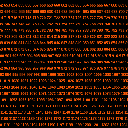
52
653
654
655
656
657
658
659
660
661
662
663
664
665
666
667
668
669
6
83
684
685
686
687
688
689
690
691
692
693
694
695
696
697
698
699
700
7
14
715
716
717
718
719
720
721
722
723
724
725
726
727
728
729
730
731
7
45
746
747
748
749
750
751
752
753
754
755
756
757
758
759
760
761
762
7
76
777
778
779
780
781
782
783
784
785
786
787
788
789
790
791
792
793
7
07
808
809
810
811
812
813
814
815
816
817
818
819
820
821
822
823
824
8
38
839
840
841
842
843
844
845
846
847
848
849
850
851
852
853
854
855
8
69
870
871
872
873
874
875
876
877
878
879
880
881
882
883
884
885
886
8
00
901
902
903
904
905
906
907
908
909
910
911
912
913
914
915
916
917
31
932
933
934
935
936
937
938
939
940
941
942
943
944
945
946
947
948
9
62
963
964
965
966
967
968
969
970
971
972
973
974
975
976
977
978
979
9
93
994
995
996
997
998
999
1000
1001
1002
1003
1004
1005
1006
1007
100
8
1019
1020
1021
1022
1023
1024
1025
1026
1027
1028
1029
1030
1031
103
2
1043
1044
1045
1046
1047
1048
1049
1050
1051
1052
1053
1054
1055
105
6
1067
1068
1069
1070
1071
1072
1073
1074
1075
1076
1077
1078
1079
108
1091
1092
1093
1094
1095
1096
1097
1098
1099
1100
1101
1102
1103
1104
1116
1117
1118
1119
1120
1121
1122
1123
1124
1125
1126
1127
1128
1129
11
1141
1142
1143
1144
1145
1146
1147
1148
1149
1150
1151
1152
1153
1154
1
1166
1167
1168
1169
1170
1171
1172
1173
1174
1175
1176
1177
1178
1179
1
0
1191
1192
1193
1194
1195
1196
1197
1198
1199
1200
1201
1202
1203
1204