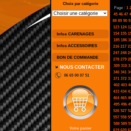
Choix par catégorie
Page :
1
45
46
47
88
89
90
9
123
124
1
154
155
1
Infos CARENAGES
185
186
1
Infos ACCESSOIRES
216
217
2
247
248
2
BON DE COMMANDE
278
279
2
309
310
3
NOUS CONTACTER
340
341
3
06 65 00 07 51
371
372
3
402
403
4
433
434
4
464
465
4
495
496
4
526
527
5
557
558
5
588
589
5
Votre panier
619
620
6