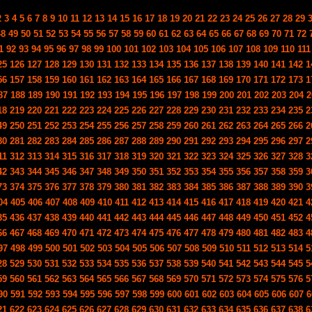
2
3
4
5
6
7
8
9
10
11
12
13
14
15
16
17
18
19
20
21
22
23
24
25
26
27
28
29
48
49
50
51
52
53
54
55
56
57
58
59
60
61
62
63
64
65
66
67
68
69
70
71
72
1
92
93
94
95
96
97
98
99
100
101
102
103
104
105
106
107
108
109
110
111
25
126
127
128
129
130
131
132
133
134
135
136
137
138
139
140
141
142
1
56
157
158
159
160
161
162
163
164
165
166
167
168
169
170
171
172
173
1
87
188
189
190
191
192
193
194
195
196
197
198
199
200
201
202
203
204
2
18
219
220
221
222
223
224
225
226
227
228
229
230
231
232
233
234
235
2
49
250
251
252
253
254
255
256
257
258
259
260
261
262
263
264
265
266
2
80
281
282
283
284
285
286
287
288
289
290
291
292
293
294
295
296
297
2
11
312
313
314
315
316
317
318
319
320
321
322
323
324
325
326
327
328
3
42
343
344
345
346
347
348
349
350
351
352
353
354
355
356
357
358
359
3
73
374
375
376
377
378
379
380
381
382
383
384
385
386
387
388
389
390
3
04
405
406
407
408
409
410
411
412
413
414
415
416
417
418
419
420
421
4
35
436
437
438
439
440
441
442
443
444
445
446
447
448
449
450
451
452
4
66
467
468
469
470
471
472
473
474
475
476
477
478
479
480
481
482
483
4
97
498
499
500
501
502
503
504
505
506
507
508
509
510
511
512
513
514
5
28
529
530
531
532
533
534
535
536
537
538
539
540
541
542
543
544
545
5
59
560
561
562
563
564
565
566
567
568
569
570
571
572
573
574
575
576
5
90
591
592
593
594
595
596
597
598
599
600
601
602
603
604
605
606
607
6
21
622
623
624
625
626
627
628
629
630
631
632
633
634
635
636
637
638
6