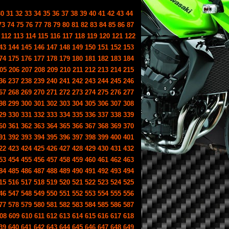
30
31
32
33
34
35
36
37
38
39
40
41
42
43
44
73
74
75
76
77
78
79
80
81
82
83
84
85
86
87
112
113
114
115
116
117
118
119
120
121
122
43
144
145
146
147
148
149
150
151
152
153
74
175
176
177
178
179
180
181
182
183
184
05
206
207
208
209
210
211
212
213
214
215
36
237
238
239
240
241
242
243
244
245
246
67
268
269
270
271
272
273
274
275
276
277
98
299
300
301
302
303
304
305
306
307
308
29
330
331
332
333
334
335
336
337
338
339
60
361
362
363
364
365
366
367
368
369
370
91
392
393
394
395
396
397
398
399
400
401
22
423
424
425
426
427
428
429
430
431
432
53
454
455
456
457
458
459
460
461
462
463
84
485
486
487
488
489
490
491
492
493
494
15
516
517
518
519
520
521
522
523
524
525
46
547
548
549
550
551
552
553
554
555
556
77
578
579
580
581
582
583
584
585
586
587
08
609
610
611
612
613
614
615
616
617
618
39
640
641
642
643
644
645
646
647
648
649