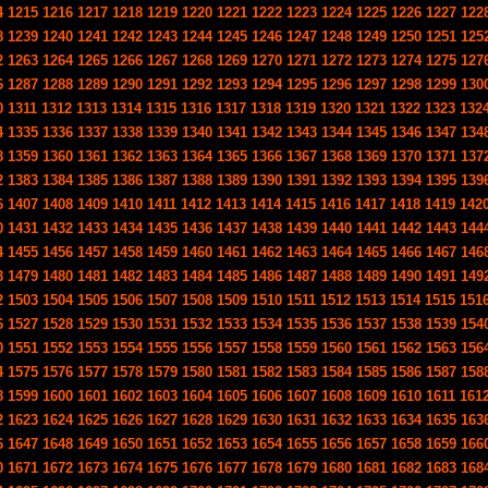
4
1215
1216
1217
1218
1219
1220
1221
1222
1223
1224
1225
1226
1227
122
8
1239
1240
1241
1242
1243
1244
1245
1246
1247
1248
1249
1250
1251
125
2
1263
1264
1265
1266
1267
1268
1269
1270
1271
1272
1273
1274
1275
127
6
1287
1288
1289
1290
1291
1292
1293
1294
1295
1296
1297
1298
1299
130
0
1311
1312
1313
1314
1315
1316
1317
1318
1319
1320
1321
1322
1323
132
4
1335
1336
1337
1338
1339
1340
1341
1342
1343
1344
1345
1346
1347
134
8
1359
1360
1361
1362
1363
1364
1365
1366
1367
1368
1369
1370
1371
137
2
1383
1384
1385
1386
1387
1388
1389
1390
1391
1392
1393
1394
1395
139
6
1407
1408
1409
1410
1411
1412
1413
1414
1415
1416
1417
1418
1419
142
0
1431
1432
1433
1434
1435
1436
1437
1438
1439
1440
1441
1442
1443
144
4
1455
1456
1457
1458
1459
1460
1461
1462
1463
1464
1465
1466
1467
146
8
1479
1480
1481
1482
1483
1484
1485
1486
1487
1488
1489
1490
1491
149
2
1503
1504
1505
1506
1507
1508
1509
1510
1511
1512
1513
1514
1515
151
6
1527
1528
1529
1530
1531
1532
1533
1534
1535
1536
1537
1538
1539
154
0
1551
1552
1553
1554
1555
1556
1557
1558
1559
1560
1561
1562
1563
156
4
1575
1576
1577
1578
1579
1580
1581
1582
1583
1584
1585
1586
1587
158
8
1599
1600
1601
1602
1603
1604
1605
1606
1607
1608
1609
1610
1611
161
2
1623
1624
1625
1626
1627
1628
1629
1630
1631
1632
1633
1634
1635
163
6
1647
1648
1649
1650
1651
1652
1653
1654
1655
1656
1657
1658
1659
166
0
1671
1672
1673
1674
1675
1676
1677
1678
1679
1680
1681
1682
1683
168