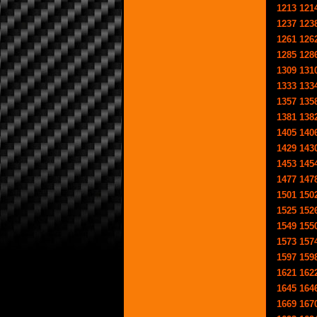
1213
121
1237
123
1261
126
1285
128
1309
131
1333
133
1357
135
1381
138
1405
140
1429
143
1453
145
1477
147
1501
150
1525
152
1549
155
1573
157
1597
159
1621
162
1645
164
1669
167