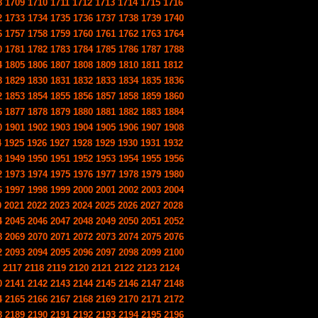
8
1709
1710
1711
1712
1713
1714
1715
1716
2
1733
1734
1735
1736
1737
1738
1739
1740
6
1757
1758
1759
1760
1761
1762
1763
1764
0
1781
1782
1783
1784
1785
1786
1787
1788
4
1805
1806
1807
1808
1809
1810
1811
1812
8
1829
1830
1831
1832
1833
1834
1835
1836
2
1853
1854
1855
1856
1857
1858
1859
1860
6
1877
1878
1879
1880
1881
1882
1883
1884
0
1901
1902
1903
1904
1905
1906
1907
1908
4
1925
1926
1927
1928
1929
1930
1931
1932
8
1949
1950
1951
1952
1953
1954
1955
1956
2
1973
1974
1975
1976
1977
1978
1979
1980
6
1997
1998
1999
2000
2001
2002
2003
2004
0
2021
2022
2023
2024
2025
2026
2027
2028
4
2045
2046
2047
2048
2049
2050
2051
2052
8
2069
2070
2071
2072
2073
2074
2075
2076
2
2093
2094
2095
2096
2097
2098
2099
2100
2117
2118
2119
2120
2121
2122
2123
2124
0
2141
2142
2143
2144
2145
2146
2147
2148
4
2165
2166
2167
2168
2169
2170
2171
2172
8
2189
2190
2191
2192
2193
2194
2195
2196