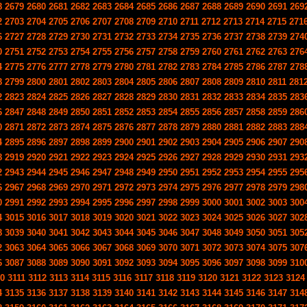
8
2679
2680
2681
2682
2683
2684
2685
2686
2687
2688
2689
2690
2691
269
2
2703
2704
2705
2706
2707
2708
2709
2710
2711
2712
2713
2714
2715
271
6
2727
2728
2729
2730
2731
2732
2733
2734
2735
2736
2737
2738
2739
274
0
2751
2752
2753
2754
2755
2756
2757
2758
2759
2760
2761
2762
2763
276
4
2775
2776
2777
2778
2779
2780
2781
2782
2783
2784
2785
2786
2787
278
8
2799
2800
2801
2802
2803
2804
2805
2806
2807
2808
2809
2810
2811
281
2
2823
2824
2825
2826
2827
2828
2829
2830
2831
2832
2833
2834
2835
283
6
2847
2848
2849
2850
2851
2852
2853
2854
2855
2856
2857
2858
2859
286
0
2871
2872
2873
2874
2875
2876
2877
2878
2879
2880
2881
2882
2883
288
4
2895
2896
2897
2898
2899
2900
2901
2902
2903
2904
2905
2906
2907
290
8
2919
2920
2921
2922
2923
2924
2925
2926
2927
2928
2929
2930
2931
293
2
2943
2944
2945
2946
2947
2948
2949
2950
2951
2952
2953
2954
2955
295
6
2967
2968
2969
2970
2971
2972
2973
2974
2975
2976
2977
2978
2979
298
0
2991
2992
2993
2994
2995
2996
2997
2998
2999
3000
3001
3002
3003
300
4
3015
3016
3017
3018
3019
3020
3021
3022
3023
3024
3025
3026
3027
302
8
3039
3040
3041
3042
3043
3044
3045
3046
3047
3048
3049
3050
3051
305
2
3063
3064
3065
3066
3067
3068
3069
3070
3071
3072
3073
3074
3075
307
6
3087
3088
3089
3090
3091
3092
3093
3094
3095
3096
3097
3098
3099
310
10
3111
3112
3113
3114
3115
3116
3117
3118
3119
3120
3121
3122
3123
3124
4
3135
3136
3137
3138
3139
3140
3141
3142
3143
3144
3145
3146
3147
314