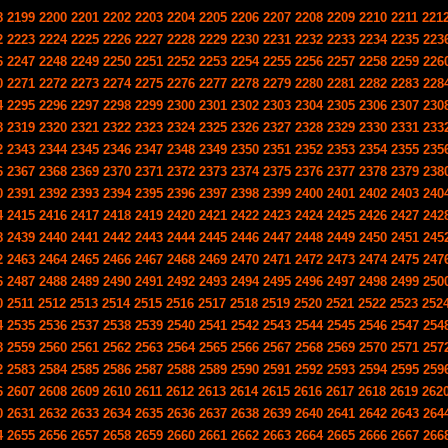
8
2199
2200
2201
2202
2203
2204
2205
2206
2207
2208
2209
2210
2211
221
2
2223
2224
2225
2226
2227
2228
2229
2230
2231
2232
2233
2234
2235
223
6
2247
2248
2249
2250
2251
2252
2253
2254
2255
2256
2257
2258
2259
226
0
2271
2272
2273
2274
2275
2276
2277
2278
2279
2280
2281
2282
2283
228
4
2295
2296
2297
2298
2299
2300
2301
2302
2303
2304
2305
2306
2307
230
8
2319
2320
2321
2322
2323
2324
2325
2326
2327
2328
2329
2330
2331
233
2
2343
2344
2345
2346
2347
2348
2349
2350
2351
2352
2353
2354
2355
235
6
2367
2368
2369
2370
2371
2372
2373
2374
2375
2376
2377
2378
2379
238
0
2391
2392
2393
2394
2395
2396
2397
2398
2399
2400
2401
2402
2403
240
4
2415
2416
2417
2418
2419
2420
2421
2422
2423
2424
2425
2426
2427
242
8
2439
2440
2441
2442
2443
2444
2445
2446
2447
2448
2449
2450
2451
245
2
2463
2464
2465
2466
2467
2468
2469
2470
2471
2472
2473
2474
2475
247
6
2487
2488
2489
2490
2491
2492
2493
2494
2495
2496
2497
2498
2499
250
0
2511
2512
2513
2514
2515
2516
2517
2518
2519
2520
2521
2522
2523
252
4
2535
2536
2537
2538
2539
2540
2541
2542
2543
2544
2545
2546
2547
254
8
2559
2560
2561
2562
2563
2564
2565
2566
2567
2568
2569
2570
2571
257
2
2583
2584
2585
2586
2587
2588
2589
2590
2591
2592
2593
2594
2595
259
6
2607
2608
2609
2610
2611
2612
2613
2614
2615
2616
2617
2618
2619
262
0
2631
2632
2633
2634
2635
2636
2637
2638
2639
2640
2641
2642
2643
264
4
2655
2656
2657
2658
2659
2660
2661
2662
2663
2664
2665
2666
2667
266