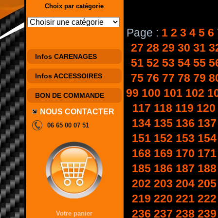
Choix par catégorie
Page :
1
2
3
4
5
6
27
28
29
30
31
3
Infos CARENAGES
51
52
53
54
55
5
75
76
77
78
79
8
Infos ACCESSOIRES
99
100
101
102
1
BON DE COMMANDE
117
118
119
120
NOUS CONTACTER
134
135
136
137
06 65 00 07 51
151
152
153
154
168
169
170
171
185
186
187
188
202
203
204
205
219
220
221
222
236
237
238
239
Votre panier