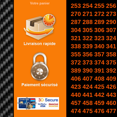
Votre panier
253
254
255
256
270
271
272
273
287
288
289
290
304
305
306
307
321
322
323
324
338
339
340
341
355
356
357
358
372
373
374
375
389
390
391
392
406
407
408
409
423
424
425
426
440
441
442
443
457
458
459
460
474
475
476
477