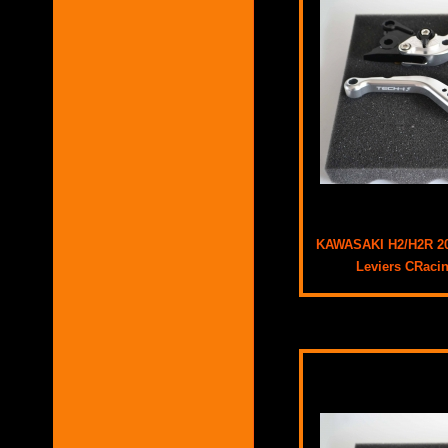
KAWASAKI H2/H2R 20
Leviers CRaci