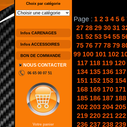
Choix par catégorie
Page :
1
2
3
4
5
6
27
28
29
30
31
3
Infos CARENAGES
51
52
53
54
55
5
75
76
77
78
79
8
Infos ACCESSOIRES
99
100
101
102
1
BON DE COMMANDE
117
118
119
120
NOUS CONTACTER
134
135
136
137
06 65 00 07 51
151
152
153
154
168
169
170
171
185
186
187
188
202
203
204
205
219
220
221
222
236
237
238
239
Votre panier