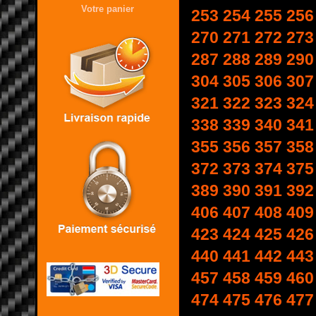
Votre panier
253
254
255
256
270
271
272
273
287
288
289
290
304
305
306
307
321
322
323
324
338
339
340
341
355
356
357
358
372
373
374
375
389
390
391
392
406
407
408
409
423
424
425
426
440
441
442
443
457
458
459
460
474
475
476
477