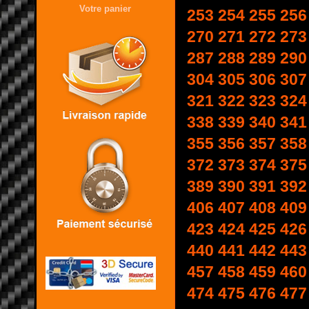
Votre panier
253
254
255
256
270
271
272
273
287
288
289
290
304
305
306
307
321
322
323
324
338
339
340
341
355
356
357
358
372
373
374
375
389
390
391
392
406
407
408
409
423
424
425
426
440
441
442
443
457
458
459
460
474
475
476
477