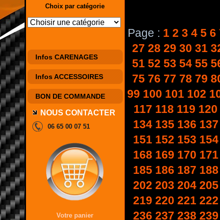
Choix par catégorie
Page :
1
2
3
4
5
6
27
28
29
30
31
3
Infos CARENAGES
51
52
53
54
55
5
75
76
77
78
79
8
Infos ACCESSOIRES
99
100
101
102
1
BON DE COMMANDE
117
118
119
120
NOUS CONTACTER
134
135
136
137
06 65 00 07 51
151
152
153
154
168
169
170
171
185
186
187
188
202
203
204
205
219
220
221
222
236
237
238
239
Votre panier