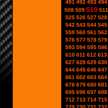
491
492
493
494
510
508
509
51
525
526
527
528
542
543
544
545
559
560
561
562
576
577
578
579
593
594
595
596
610
611
612
613
627
628
629
630
644
645
646
647
661
662
663
664
678
679
680
681
695
696
697
698
712
713
714
715
729
730
731
732