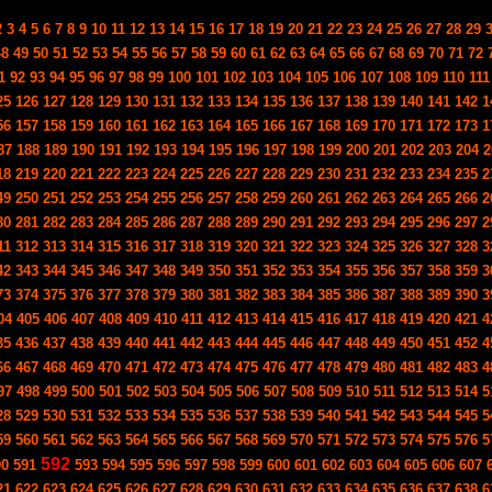
2
3
4
5
6
7
8
9
10
11
12
13
14
15
16
17
18
19
20
21
22
23
24
25
26
27
28
29
48
49
50
51
52
53
54
55
56
57
58
59
60
61
62
63
64
65
66
67
68
69
70
71
72
1
92
93
94
95
96
97
98
99
100
101
102
103
104
105
106
107
108
109
110
111
25
126
127
128
129
130
131
132
133
134
135
136
137
138
139
140
141
142
1
56
157
158
159
160
161
162
163
164
165
166
167
168
169
170
171
172
173
1
87
188
189
190
191
192
193
194
195
196
197
198
199
200
201
202
203
204
2
18
219
220
221
222
223
224
225
226
227
228
229
230
231
232
233
234
235
2
49
250
251
252
253
254
255
256
257
258
259
260
261
262
263
264
265
266
2
80
281
282
283
284
285
286
287
288
289
290
291
292
293
294
295
296
297
2
11
312
313
314
315
316
317
318
319
320
321
322
323
324
325
326
327
328
3
42
343
344
345
346
347
348
349
350
351
352
353
354
355
356
357
358
359
3
73
374
375
376
377
378
379
380
381
382
383
384
385
386
387
388
389
390
3
04
405
406
407
408
409
410
411
412
413
414
415
416
417
418
419
420
421
4
35
436
437
438
439
440
441
442
443
444
445
446
447
448
449
450
451
452
4
66
467
468
469
470
471
472
473
474
475
476
477
478
479
480
481
482
483
4
97
498
499
500
501
502
503
504
505
506
507
508
509
510
511
512
513
514
5
28
529
530
531
532
533
534
535
536
537
538
539
540
541
542
543
544
545
5
59
560
561
562
563
564
565
566
567
568
569
570
571
572
573
574
575
576
5
592
90
591
593
594
595
596
597
598
599
600
601
602
603
604
605
606
607
21
622
623
624
625
626
627
628
629
630
631
632
633
634
635
636
637
638
6