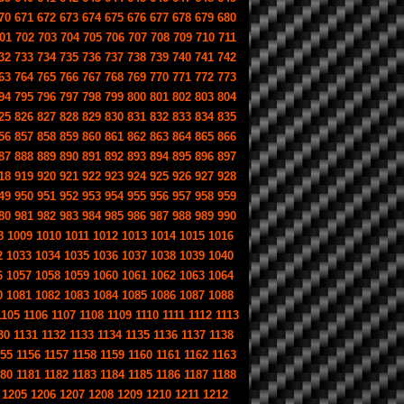
70
671
672
673
674
675
676
677
678
679
680
01
702
703
704
705
706
707
708
709
710
711
32
733
734
735
736
737
738
739
740
741
742
63
764
765
766
767
768
769
770
771
772
773
94
795
796
797
798
799
800
801
802
803
804
25
826
827
828
829
830
831
832
833
834
835
56
857
858
859
860
861
862
863
864
865
866
87
888
889
890
891
892
893
894
895
896
897
18
919
920
921
922
923
924
925
926
927
928
49
950
951
952
953
954
955
956
957
958
959
80
981
982
983
984
985
986
987
988
989
990
8
1009
1010
1011
1012
1013
1014
1015
1016
2
1033
1034
1035
1036
1037
1038
1039
1040
6
1057
1058
1059
1060
1061
1062
1063
1064
0
1081
1082
1083
1084
1085
1086
1087
1088
1105
1106
1107
1108
1109
1110
1111
1112
1113
30
1131
1132
1133
1134
1135
1136
1137
1138
155
1156
1157
1158
1159
1160
1161
1162
1163
180
1181
1182
1183
1184
1185
1186
1187
1188
1205
1206
1207
1208
1209
1210
1211
1212