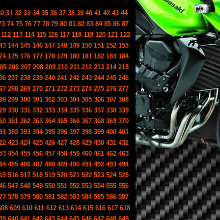
30
31
32
33
34
35
36
37
38
39
40
41
42
43
44
73
74
75
76
77
78
79
80
81
82
83
84
85
86
87
112
113
114
115
116
117
118
119
120
121
122
43
144
145
146
147
148
149
150
151
152
153
74
175
176
177
178
179
180
181
182
183
184
05
206
207
208
209
210
211
212
213
214
215
36
237
238
239
240
241
242
243
244
245
246
67
268
269
270
271
272
273
274
275
276
277
98
299
300
301
302
303
304
305
306
307
308
29
330
331
332
333
334
335
336
337
338
339
60
361
362
363
364
365
366
367
368
369
370
91
392
393
394
395
396
397
398
399
400
401
22
423
424
425
426
427
428
429
430
431
432
53
454
455
456
457
458
459
460
461
462
463
84
485
486
487
488
489
490
491
492
493
494
15
516
517
518
519
520
521
522
523
524
525
46
547
548
549
550
551
552
553
554
555
556
77
578
579
580
581
582
583
584
585
586
587
608
609
610
611
612
613
614
615
616
617
618
39
640
641
642
643
644
645
646
647
648
649