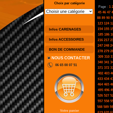
Choix par catégorie
Page :
1
45
46
47
88
89
90
9
123
124
1
154
155
1
Infos CARENAGES
185
186
1
Infos ACCESSOIRES
216
217
2
247
248
2
BON DE COMMANDE
278
279
2
309
310
3
NOUS CONTACTER
340
341
3
06 65 00 07 51
371
372
3
402
403
4
433
434
4
464
465
4
495
496
4
526
527
5
557
558
5
588
589
5
Votre panier
619
620
6