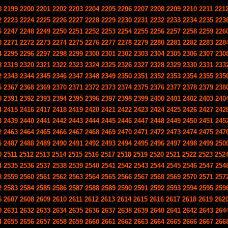
8
2199
2200
2201
2202
2203
2204
2205
2206
2207
2208
2209
2210
2211
221
2
2223
2224
2225
2226
2227
2228
2229
2230
2231
2232
2233
2234
2235
223
6
2247
2248
2249
2250
2251
2252
2253
2254
2255
2256
2257
2258
2259
226
0
2271
2272
2273
2274
2275
2276
2277
2278
2279
2280
2281
2282
2283
228
4
2295
2296
2297
2298
2299
2300
2301
2302
2303
2304
2305
2306
2307
230
8
2319
2320
2321
2322
2323
2324
2325
2326
2327
2328
2329
2330
2331
233
2
2343
2344
2345
2346
2347
2348
2349
2350
2351
2352
2353
2354
2355
235
6
2367
2368
2369
2370
2371
2372
2373
2374
2375
2376
2377
2378
2379
238
0
2391
2392
2393
2394
2395
2396
2397
2398
2399
2400
2401
2402
2403
240
4
2415
2416
2417
2418
2419
2420
2421
2422
2423
2424
2425
2426
2427
242
8
2439
2440
2441
2442
2443
2444
2445
2446
2447
2448
2449
2450
2451
245
2
2463
2464
2465
2466
2467
2468
2469
2470
2471
2472
2473
2474
2475
247
6
2487
2488
2489
2490
2491
2492
2493
2494
2495
2496
2497
2498
2499
250
0
2511
2512
2513
2514
2515
2516
2517
2518
2519
2520
2521
2522
2523
252
4
2535
2536
2537
2538
2539
2540
2541
2542
2543
2544
2545
2546
2547
254
8
2559
2560
2561
2562
2563
2564
2565
2566
2567
2568
2569
2570
2571
257
2
2583
2584
2585
2586
2587
2588
2589
2590
2591
2592
2593
2594
2595
259
6
2607
2608
2609
2610
2611
2612
2613
2614
2615
2616
2617
2618
2619
262
0
2631
2632
2633
2634
2635
2636
2637
2638
2639
2640
2641
2642
2643
264
4
2655
2656
2657
2658
2659
2660
2661
2662
2663
2664
2665
2666
2667
266