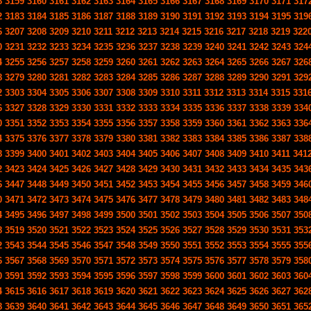
8
3159
3160
3161
3162
3163
3164
3165
3166
3167
3168
3169
3170
3171
317
2
3183
3184
3185
3186
3187
3188
3189
3190
3191
3192
3193
3194
3195
319
6
3207
3208
3209
3210
3211
3212
3213
3214
3215
3216
3217
3218
3219
322
0
3231
3232
3233
3234
3235
3236
3237
3238
3239
3240
3241
3242
3243
324
4
3255
3256
3257
3258
3259
3260
3261
3262
3263
3264
3265
3266
3267
326
8
3279
3280
3281
3282
3283
3284
3285
3286
3287
3288
3289
3290
3291
329
2
3303
3304
3305
3306
3307
3308
3309
3310
3311
3312
3313
3314
3315
331
6
3327
3328
3329
3330
3331
3332
3333
3334
3335
3336
3337
3338
3339
334
0
3351
3352
3353
3354
3355
3356
3357
3358
3359
3360
3361
3362
3363
336
4
3375
3376
3377
3378
3379
3380
3381
3382
3383
3384
3385
3386
3387
338
8
3399
3400
3401
3402
3403
3404
3405
3406
3407
3408
3409
3410
3411
341
2
3423
3424
3425
3426
3427
3428
3429
3430
3431
3432
3433
3434
3435
343
6
3447
3448
3449
3450
3451
3452
3453
3454
3455
3456
3457
3458
3459
346
0
3471
3472
3473
3474
3475
3476
3477
3478
3479
3480
3481
3482
3483
348
4
3495
3496
3497
3498
3499
3500
3501
3502
3503
3504
3505
3506
3507
350
8
3519
3520
3521
3522
3523
3524
3525
3526
3527
3528
3529
3530
3531
353
2
3543
3544
3545
3546
3547
3548
3549
3550
3551
3552
3553
3554
3555
355
6
3567
3568
3569
3570
3571
3572
3573
3574
3575
3576
3577
3578
3579
358
0
3591
3592
3593
3594
3595
3596
3597
3598
3599
3600
3601
3602
3603
360
4
3615
3616
3617
3618
3619
3620
3621
3622
3623
3624
3625
3626
3627
362
8
3639
3640
3641
3642
3643
3644
3645
3646
3647
3648
3649
3650
3651
365