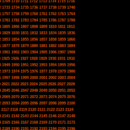
8
1709
1710
1711
1712
1713
1714
1715
1716
2
1733
1734
1735
1736
1737
1738
1739
1740
6
1757
1758
1759
1760
1761
1762
1763
1764
0
1781
1782
1783
1784
1785
1786
1787
1788
4
1805
1806
1807
1808
1809
1810
1811
1812
8
1829
1830
1831
1832
1833
1834
1835
1836
2
1853
1854
1855
1856
1857
1858
1859
1860
6
1877
1878
1879
1880
1881
1882
1883
1884
0
1901
1902
1903
1904
1905
1906
1907
1908
4
1925
1926
1927
1928
1929
1930
1931
1932
8
1949
1950
1951
1952
1953
1954
1955
1956
2
1973
1974
1975
1976
1977
1978
1979
1980
6
1997
1998
1999
2000
2001
2002
2003
2004
0
2021
2022
2023
2024
2025
2026
2027
2028
4
2045
2046
2047
2048
2049
2050
2051
2052
8
2069
2070
2071
2072
2073
2074
2075
2076
2
2093
2094
2095
2096
2097
2098
2099
2100
2117
2118
2119
2120
2121
2122
2123
2124
0
2141
2142
2143
2144
2145
2146
2147
2148
4
2165
2166
2167
2168
2169
2170
2171
2172
8
2189
2190
2191
2192
2193
2194
2195
2196