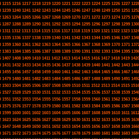
4
1215
1216
1217
1218
1219
1220
1221
1222
1223
1224
1225
1226
1227
122
8
1239
1240
1241
1242
1243
1244
1245
1246
1247
1248
1249
1250
1251
125
2
1263
1264
1265
1266
1267
1268
1269
1270
1271
1272
1273
1274
1275
127
6
1287
1288
1289
1290
1291
1292
1293
1294
1295
1296
1297
1298
1299
130
0
1311
1312
1313
1314
1315
1316
1317
1318
1319
1320
1321
1322
1323
132
4
1335
1336
1337
1338
1339
1340
1341
1342
1343
1344
1345
1346
1347
134
8
1359
1360
1361
1362
1363
1364
1365
1366
1367
1368
1369
1370
1371
137
2
1383
1384
1385
1386
1387
1388
1389
1390
1391
1392
1393
1394
1395
139
6
1407
1408
1409
1410
1411
1412
1413
1414
1415
1416
1417
1418
1419
142
0
1431
1432
1433
1434
1435
1436
1437
1438
1439
1440
1441
1442
1443
144
4
1455
1456
1457
1458
1459
1460
1461
1462
1463
1464
1465
1466
1467
146
8
1479
1480
1481
1482
1483
1484
1485
1486
1487
1488
1489
1490
1491
149
2
1503
1504
1505
1506
1507
1508
1509
1510
1511
1512
1513
1514
1515
151
6
1527
1528
1529
1530
1531
1532
1533
1534
1535
1536
1537
1538
1539
154
0
1551
1552
1553
1554
1555
1556
1557
1558
1559
1560
1561
1562
1563
156
4
1575
1576
1577
1578
1579
1580
1581
1582
1583
1584
1585
1586
1587
158
8
1599
1600
1601
1602
1603
1604
1605
1606
1607
1608
1609
1610
1611
161
2
1623
1624
1625
1626
1627
1628
1629
1630
1631
1632
1633
1634
1635
163
6
1647
1648
1649
1650
1651
1652
1653
1654
1655
1656
1657
1658
1659
166
0
1671
1672
1673
1674
1675
1676
1677
1678
1679
1680
1681
1682
1683
168