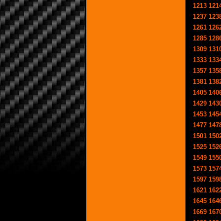
1213
121
1237
123
1261
126
1285
128
1309
131
1333
133
1357
135
1381
138
1405
140
1429
143
1453
145
1477
147
1501
150
1525
152
1549
155
1573
157
1597
159
1621
162
1645
164
1669
167