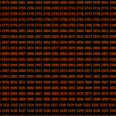
8
2679
2680
2681
2682
2683
2684
2685
2686
2687
2688
2689
2690
2691
269
2
2703
2704
2705
2706
2707
2708
2709
2710
2711
2712
2713
2714
2715
271
6
2727
2728
2729
2730
2731
2732
2733
2734
2735
2736
2737
2738
2739
274
0
2751
2752
2753
2754
2755
2756
2757
2758
2759
2760
2761
2762
2763
276
4
2775
2776
2777
2778
2779
2780
2781
2782
2783
2784
2785
2786
2787
278
8
2799
2800
2801
2802
2803
2804
2805
2806
2807
2808
2809
2810
2811
281
2
2823
2824
2825
2826
2827
2828
2829
2830
2831
2832
2833
2834
2835
283
6
2847
2848
2849
2850
2851
2852
2853
2854
2855
2856
2857
2858
2859
286
0
2871
2872
2873
2874
2875
2876
2877
2878
2879
2880
2881
2882
2883
288
4
2895
2896
2897
2898
2899
2900
2901
2902
2903
2904
2905
2906
2907
290
8
2919
2920
2921
2922
2923
2924
2925
2926
2927
2928
2929
2930
2931
293
2
2943
2944
2945
2946
2947
2948
2949
2950
2951
2952
2953
2954
2955
295
6
2967
2968
2969
2970
2971
2972
2973
2974
2975
2976
2977
2978
2979
298
0
2991
2992
2993
2994
2995
2996
2997
2998
2999
3000
3001
3002
3003
300
4
3015
3016
3017
3018
3019
3020
3021
3022
3023
3024
3025
3026
3027
302
8
3039
3040
3041
3042
3043
3044
3045
3046
3047
3048
3049
3050
3051
305
2
3063
3064
3065
3066
3067
3068
3069
3070
3071
3072
3073
3074
3075
307
6
3087
3088
3089
3090
3091
3092
3093
3094
3095
3096
3097
3098
3099
310
10
3111
3112
3113
3114
3115
3116
3117
3118
3119
3120
3121
3122
3123
3124
4
3135
3136
3137
3138
3139
3140
3141
3142
3143
3144
3145
3146
3147
314