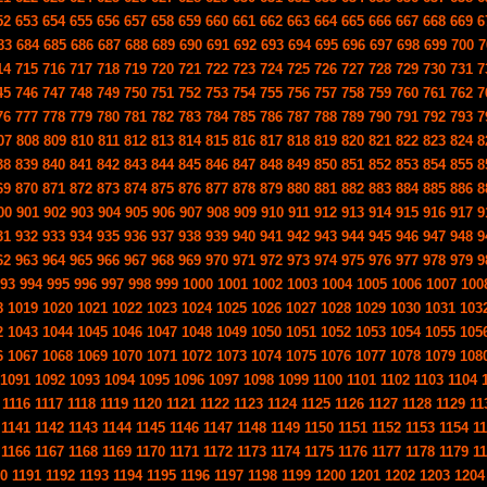
52
653
654
655
656
657
658
659
660
661
662
663
664
665
666
667
668
669
6
83
684
685
686
687
688
689
690
691
692
693
694
695
696
697
698
699
700
7
14
715
716
717
718
719
720
721
722
723
724
725
726
727
728
729
730
731
7
45
746
747
748
749
750
751
752
753
754
755
756
757
758
759
760
761
762
7
76
777
778
779
780
781
782
783
784
785
786
787
788
789
790
791
792
793
7
07
808
809
810
811
812
813
814
815
816
817
818
819
820
821
822
823
824
8
38
839
840
841
842
843
844
845
846
847
848
849
850
851
852
853
854
855
8
69
870
871
872
873
874
875
876
877
878
879
880
881
882
883
884
885
886
8
00
901
902
903
904
905
906
907
908
909
910
911
912
913
914
915
916
917
9
31
932
933
934
935
936
937
938
939
940
941
942
943
944
945
946
947
948
9
62
963
964
965
966
967
968
969
970
971
972
973
974
975
976
977
978
979
9
93
994
995
996
997
998
999
1000
1001
1002
1003
1004
1005
1006
1007
100
8
1019
1020
1021
1022
1023
1024
1025
1026
1027
1028
1029
1030
1031
103
2
1043
1044
1045
1046
1047
1048
1049
1050
1051
1052
1053
1054
1055
105
6
1067
1068
1069
1070
1071
1072
1073
1074
1075
1076
1077
1078
1079
108
1091
1092
1093
1094
1095
1096
1097
1098
1099
1100
1101
1102
1103
1104
1116
1117
1118
1119
1120
1121
1122
1123
1124
1125
1126
1127
1128
1129
11
1141
1142
1143
1144
1145
1146
1147
1148
1149
1150
1151
1152
1153
1154
1
1166
1167
1168
1169
1170
1171
1172
1173
1174
1175
1176
1177
1178
1179
1
0
1191
1192
1193
1194
1195
1196
1197
1198
1199
1200
1201
1202
1203
1204