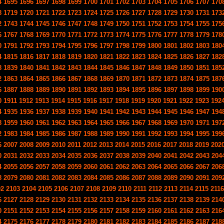
4
1695
1696
1697
1698
1699
1700
1701
1702
1703
1704
1705
1706
1707
170
8
1719
1720
1721
1722
1723
1724
1725
1726
1727
1728
1729
1730
1731
173
2
1743
1744
1745
1746
1747
1748
1749
1750
1751
1752
1753
1754
1755
175
6
1767
1768
1769
1770
1771
1772
1773
1774
1775
1776
1777
1778
1779
178
0
1791
1792
1793
1794
1795
1796
1797
1798
1799
1800
1801
1802
1803
180
4
1815
1816
1817
1818
1819
1820
1821
1822
1823
1824
1825
1826
1827
182
8
1839
1840
1841
1842
1843
1844
1845
1846
1847
1848
1849
1850
1851
185
2
1863
1864
1865
1866
1867
1868
1869
1870
1871
1872
1873
1874
1875
187
6
1887
1888
1889
1890
1891
1892
1893
1894
1895
1896
1897
1898
1899
190
0
1911
1912
1913
1914
1915
1916
1917
1918
1919
1920
1921
1922
1923
192
4
1935
1936
1937
1938
1939
1940
1941
1942
1943
1944
1945
1946
1947
194
8
1959
1960
1961
1962
1963
1964
1965
1966
1967
1968
1969
1970
1971
197
2
1983
1984
1985
1986
1987
1988
1989
1990
1991
1992
1993
1994
1995
199
6
2007
2008
2009
2010
2011
2012
2013
2014
2015
2016
2017
2018
2019
202
0
2031
2032
2033
2034
2035
2036
2037
2038
2039
2040
2041
2042
2043
204
4
2055
2056
2057
2058
2059
2060
2061
2062
2063
2064
2065
2066
2067
206
8
2079
2080
2081
2082
2083
2084
2085
2086
2087
2088
2089
2090
2091
209
02
2103
2104
2105
2106
2107
2108
2109
2110
2111
2112
2113
2114
2115
2116
6
2127
2128
2129
2130
2131
2132
2133
2134
2135
2136
2137
2138
2139
214
0
2151
2152
2153
2154
2155
2156
2157
2158
2159
2160
2161
2162
2163
216
4
2175
2176
2177
2178
2179
2180
2181
2182
2183
2184
2185
2186
2187
218