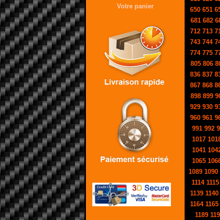
Votre panier
650
651
6
681
682
6
712
713
7
743
744
7
774
775
7
805
806
8
836
837
8
867
868
8
898
899
9
929
930
9
960
961
9
991
992
9
1017
101
1041
104
1065
106
1089
1090
1114
1115
1139
1140
1164
1165
1189
119