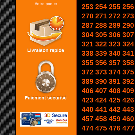
Votre panier
253
254
255
256
270
271
272
273
287
288
289
290
304
305
306
307
321
322
323
324
338
339
340
341
355
356
357
358
372
373
374
375
389
390
391
392
406
407
408
409
423
424
425
426
440
441
442
443
457
458
459
460
474
475
476
477