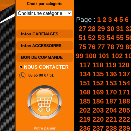
Choix par catégorie
Page :
1
2
3
4
5
6
27
28
29
30
31
3
Infos CARENAGES
51
52
53
54
55
5
75
76
77
78
79
8
Infos ACCESSOIRES
99
100
101
102
1
BON DE COMMANDE
117
118
119
120
NOUS CONTACTER
134
135
136
137
06 65 00 07 51
151
152
153
154
168
169
170
171
185
186
187
188
202
203
204
205
219
220
221
222
236
237
238
239
Votre panier