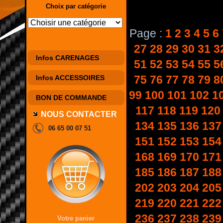
Choix par catégorie
Page :
1
2
3
4
5
6
27
28
29
30
31
3
Infos CARENAGES
51
52
53
54
55
5
75
76
77
78
79
8
Infos ACCESSOIRES
99
100
101
102
1
BON DE COMMANDE
117
118
119
120
NOUS CONTACTER
134
135
136
137
06 65 00 07 51
151
152
153
154
168
169
170
171
185
186
187
188
202
203
204
205
219
220
221
222
236
237
238
239
Votre panier