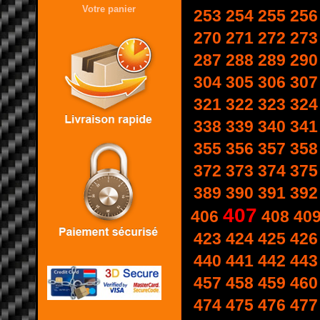
Votre panier
253
254
255
256
270
271
272
273
287
288
289
290
304
305
306
307
321
322
323
324
338
339
340
341
355
356
357
358
372
373
374
375
389
390
391
392
407
406
408
40
423
424
425
426
440
441
442
443
457
458
459
460
474
475
476
477