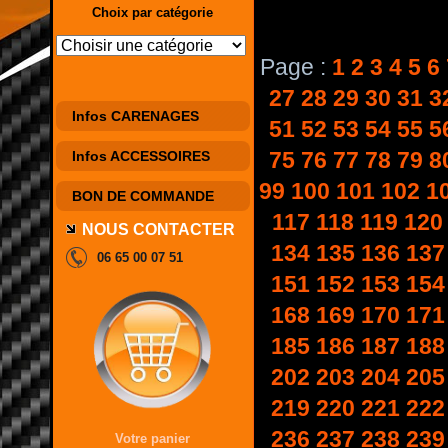
Choix par catégorie
Page :
1
2
3
4
5
6
27
28
29
30
31
3
Infos CARENAGES
51
52
53
54
55
5
75
76
77
78
79
8
Infos ACCESSOIRES
99
100
101
102
1
BON DE COMMANDE
117
118
119
120
NOUS CONTACTER
134
135
136
137
06 65 00 07 51
151
152
153
154
168
169
170
171
185
186
187
188
202
203
204
205
219
220
221
222
236
237
238
239
Votre panier