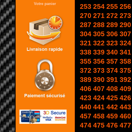
Votre panier
253
254
255
256
270
271
272
273
287
288
289
290
304
305
306
307
321
322
323
324
338
339
340
341
355
356
357
358
372
373
374
375
389
390
391
392
406
407
408
409
423
424
425
426
440
441
442
443
457
458
459
460
474
475
476
477