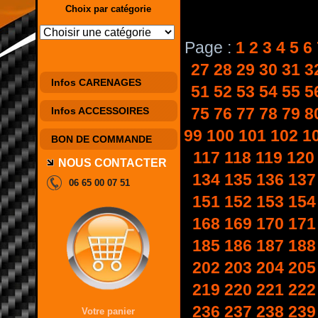
Choix par catégorie
Page :
1
2
3
4
5
6
27
28
29
30
31
3
Infos CARENAGES
51
52
53
54
55
5
75
76
77
78
79
8
Infos ACCESSOIRES
99
100
101
102
1
BON DE COMMANDE
117
118
119
120
NOUS CONTACTER
134
135
136
137
06 65 00 07 51
151
152
153
154
168
169
170
171
185
186
187
188
202
203
204
205
219
220
221
222
236
237
238
239
Votre panier