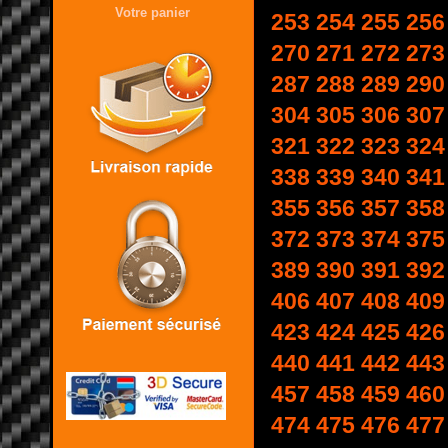
Votre panier
253
254
255
256
270
271
272
273
287
288
289
290
304
305
306
307
321
322
323
324
338
339
340
341
355
356
357
358
372
373
374
375
389
390
391
392
406
407
408
409
423
424
425
426
440
441
442
443
457
458
459
460
474
475
476
477