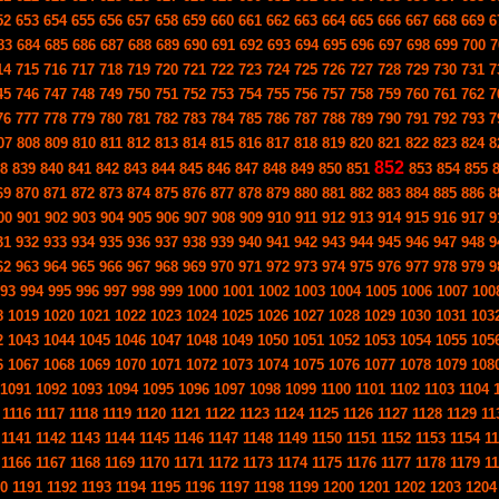
52
653
654
655
656
657
658
659
660
661
662
663
664
665
666
667
668
669
6
83
684
685
686
687
688
689
690
691
692
693
694
695
696
697
698
699
700
7
14
715
716
717
718
719
720
721
722
723
724
725
726
727
728
729
730
731
7
45
746
747
748
749
750
751
752
753
754
755
756
757
758
759
760
761
762
7
76
777
778
779
780
781
782
783
784
785
786
787
788
789
790
791
792
793
7
07
808
809
810
811
812
813
814
815
816
817
818
819
820
821
822
823
824
8
852
8
839
840
841
842
843
844
845
846
847
848
849
850
851
853
854
855
69
870
871
872
873
874
875
876
877
878
879
880
881
882
883
884
885
886
8
00
901
902
903
904
905
906
907
908
909
910
911
912
913
914
915
916
917
9
31
932
933
934
935
936
937
938
939
940
941
942
943
944
945
946
947
948
9
62
963
964
965
966
967
968
969
970
971
972
973
974
975
976
977
978
979
9
93
994
995
996
997
998
999
1000
1001
1002
1003
1004
1005
1006
1007
100
8
1019
1020
1021
1022
1023
1024
1025
1026
1027
1028
1029
1030
1031
103
2
1043
1044
1045
1046
1047
1048
1049
1050
1051
1052
1053
1054
1055
105
6
1067
1068
1069
1070
1071
1072
1073
1074
1075
1076
1077
1078
1079
108
1091
1092
1093
1094
1095
1096
1097
1098
1099
1100
1101
1102
1103
1104
1116
1117
1118
1119
1120
1121
1122
1123
1124
1125
1126
1127
1128
1129
11
1141
1142
1143
1144
1145
1146
1147
1148
1149
1150
1151
1152
1153
1154
1
1166
1167
1168
1169
1170
1171
1172
1173
1174
1175
1176
1177
1178
1179
1
0
1191
1192
1193
1194
1195
1196
1197
1198
1199
1200
1201
1202
1203
1204