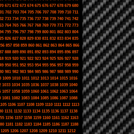
70
671
672
673
674
675
676
677
678
679
680
01
702
703
704
705
706
707
708
709
710
711
32
733
734
735
736
737
738
739
740
741
742
63
764
765
766
767
768
769
770
771
772
773
94
795
796
797
798
799
800
801
802
803
804
25
826
827
828
829
830
831
832
833
834
835
856
857
858
859
860
861
862
863
864
865
866
87
888
889
890
891
892
893
894
895
896
897
18
919
920
921
922
923
924
925
926
927
928
49
950
951
952
953
954
955
956
957
958
959
80
981
982
983
984
985
986
987
988
989
990
8
1009
1010
1011
1012
1013
1014
1015
1016
2
1033
1034
1035
1036
1037
1038
1039
1040
6
1057
1058
1059
1060
1061
1062
1063
1064
0
1081
1082
1083
1084
1085
1086
1087
1088
1105
1106
1107
1108
1109
1110
1111
1112
1113
30
1131
1132
1133
1134
1135
1136
1137
1138
155
1156
1157
1158
1159
1160
1161
1162
1163
180
1181
1182
1183
1184
1185
1186
1187
1188
1205
1206
1207
1208
1209
1210
1211
1212