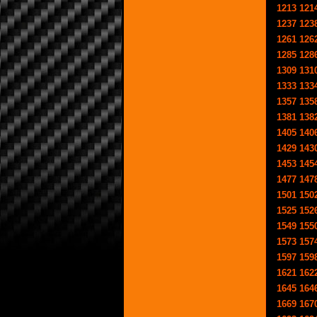
1213
121
1237
123
1261
126
1285
128
1309
131
1333
133
1357
135
1381
138
1405
140
1429
143
1453
145
1477
147
1501
150
1525
152
1549
155
1573
157
1597
159
1621
162
1645
164
1669
167