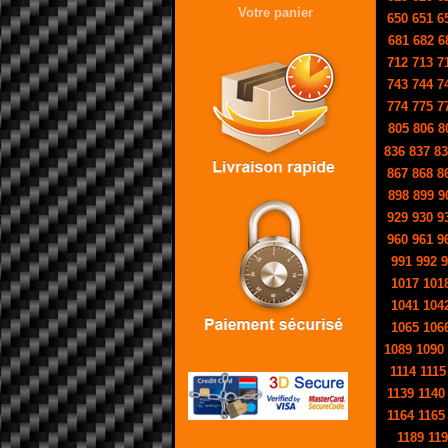
Votre panier
650
651
6
681
682
6
712
713
7
743
744
7
774
775
7
805
806
8
836
837
83
867
868
8
898
899
9
929
930
9
960
961
9
991
992
9
1017
101
1041
104
1065
106
1089
1090
1114
1115
1139
1140
1164
1165
1189
119