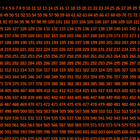
2
3
4
5
6
7
8
9
10
11
12
13
14
15
16
17
18
19
20
21
22
23
24
25
26
27
28
29
48
49
50
51
52
53
54
55
56
57
58
59
60
61
62
63
64
65
66
67
68
69
70
71
72
1
92
93
94
95
96
97
98
99
100
101
102
103
104
105
106
107
108
109
110
111
25
126
127
128
129
130
131
132
133
134
135
136
137
138
139
140
141
142
1
56
157
158
159
160
161
162
163
164
165
166
167
168
169
170
171
172
173
1
87
188
189
190
191
192
193
194
195
196
197
198
199
200
201
202
203
204
2
18
219
220
221
222
223
224
225
226
227
228
229
230
231
232
233
234
235
2
49
250
251
252
253
254
255
256
257
258
259
260
261
262
263
264
265
266
2
80
281
282
283
284
285
286
287
288
289
290
291
292
293
294
295
296
297
2
11
312
313
314
315
316
317
318
319
320
321
322
323
324
325
326
327
328
3
42
343
344
345
346
347
348
349
350
351
352
353
354
355
356
357
358
359
3
73
374
375
376
377
378
379
380
381
382
383
384
385
386
387
388
389
390
3
04
405
406
407
408
409
410
411
412
413
414
415
416
417
418
419
420
421
4
35
436
437
438
439
440
441
442
443
444
445
446
447
448
449
450
451
452
4
66
467
468
469
470
471
472
473
474
475
476
477
478
479
480
481
482
483
4
97
498
499
500
501
502
503
504
505
506
507
508
509
510
511
512
513
514
5
28
529
530
531
532
533
534
535
536
537
538
539
540
541
542
543
544
545
5
59
560
561
562
563
564
565
566
567
568
569
570
571
572
573
574
575
576
5
90
591
592
593
594
595
596
597
598
599
600
601
602
603
604
605
606
607
6
21
622
623
624
625
626
627
628
629
630
631
632
633
634
635
636
637
638
6