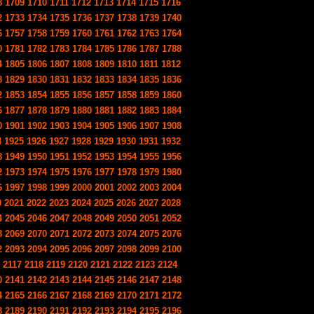
8
1709
1710
1711
1712
1713
1714
1715
1716
2
1733
1734
1735
1736
1737
1738
1739
1740
6
1757
1758
1759
1760
1761
1762
1763
1764
0
1781
1782
1783
1784
1785
1786
1787
1788
4
1805
1806
1807
1808
1809
1810
1811
1812
8
1829
1830
1831
1832
1833
1834
1835
1836
2
1853
1854
1855
1856
1857
1858
1859
1860
6
1877
1878
1879
1880
1881
1882
1883
1884
0
1901
1902
1903
1904
1905
1906
1907
1908
4
1925
1926
1927
1928
1929
1930
1931
1932
8
1949
1950
1951
1952
1953
1954
1955
1956
2
1973
1974
1975
1976
1977
1978
1979
1980
6
1997
1998
1999
2000
2001
2002
2003
2004
0
2021
2022
2023
2024
2025
2026
2027
2028
4
2045
2046
2047
2048
2049
2050
2051
2052
8
2069
2070
2071
2072
2073
2074
2075
2076
2
2093
2094
2095
2096
2097
2098
2099
2100
2117
2118
2119
2120
2121
2122
2123
2124
0
2141
2142
2143
2144
2145
2146
2147
2148
4
2165
2166
2167
2168
2169
2170
2171
2172
8
2189
2190
2191
2192
2193
2194
2195
2196