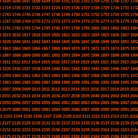
4
1695
1696
1697
1698
1699
1700
1701
1702
1703
1704
1705
1706
1707
170
8
1719
1720
1721
1722
1723
1724
1725
1726
1727
1728
1729
1730
1731
173
2
1743
1744
1745
1746
1747
1748
1749
1750
1751
1752
1753
1754
1755
175
6
1767
1768
1769
1770
1771
1772
1773
1774
1775
1776
1777
1778
1779
178
0
1791
1792
1793
1794
1795
1796
1797
1798
1799
1800
1801
1802
1803
180
4
1815
1816
1817
1818
1819
1820
1821
1822
1823
1824
1825
1826
1827
182
8
1839
1840
1841
1842
1843
1844
1845
1846
1847
1848
1849
1850
1851
185
2
1863
1864
1865
1866
1867
1868
1869
1870
1871
1872
1873
1874
1875
187
6
1887
1888
1889
1890
1891
1892
1893
1894
1895
1896
1897
1898
1899
190
0
1911
1912
1913
1914
1915
1916
1917
1918
1919
1920
1921
1922
1923
192
4
1935
1936
1937
1938
1939
1940
1941
1942
1943
1944
1945
1946
1947
194
8
1959
1960
1961
1962
1963
1964
1965
1966
1967
1968
1969
1970
1971
197
2
1983
1984
1985
1986
1987
1988
1989
1990
1991
1992
1993
1994
1995
199
6
2007
2008
2009
2010
2011
2012
2013
2014
2015
2016
2017
2018
2019
202
0
2031
2032
2033
2034
2035
2036
2037
2038
2039
2040
2041
2042
2043
204
4
2055
2056
2057
2058
2059
2060
2061
2062
2063
2064
2065
2066
2067
206
8
2079
2080
2081
2082
2083
2084
2085
2086
2087
2088
2089
2090
2091
209
02
2103
2104
2105
2106
2107
2108
2109
2110
2111
2112
2113
2114
2115
2116
6
2127
2128
2129
2130
2131
2132
2133
2134
2135
2136
2137
2138
2139
214
0
2151
2152
2153
2154
2155
2156
2157
2158
2159
2160
2161
2162
2163
216
4
2175
2176
2177
2178
2179
2180
2181
2182
2183
2184
2185
2186
2187
218