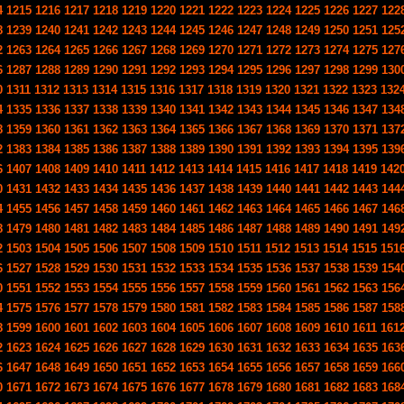
4
1215
1216
1217
1218
1219
1220
1221
1222
1223
1224
1225
1226
1227
122
8
1239
1240
1241
1242
1243
1244
1245
1246
1247
1248
1249
1250
1251
125
2
1263
1264
1265
1266
1267
1268
1269
1270
1271
1272
1273
1274
1275
127
6
1287
1288
1289
1290
1291
1292
1293
1294
1295
1296
1297
1298
1299
130
0
1311
1312
1313
1314
1315
1316
1317
1318
1319
1320
1321
1322
1323
132
4
1335
1336
1337
1338
1339
1340
1341
1342
1343
1344
1345
1346
1347
134
8
1359
1360
1361
1362
1363
1364
1365
1366
1367
1368
1369
1370
1371
137
2
1383
1384
1385
1386
1387
1388
1389
1390
1391
1392
1393
1394
1395
139
6
1407
1408
1409
1410
1411
1412
1413
1414
1415
1416
1417
1418
1419
142
0
1431
1432
1433
1434
1435
1436
1437
1438
1439
1440
1441
1442
1443
144
4
1455
1456
1457
1458
1459
1460
1461
1462
1463
1464
1465
1466
1467
146
8
1479
1480
1481
1482
1483
1484
1485
1486
1487
1488
1489
1490
1491
149
2
1503
1504
1505
1506
1507
1508
1509
1510
1511
1512
1513
1514
1515
151
6
1527
1528
1529
1530
1531
1532
1533
1534
1535
1536
1537
1538
1539
154
0
1551
1552
1553
1554
1555
1556
1557
1558
1559
1560
1561
1562
1563
156
4
1575
1576
1577
1578
1579
1580
1581
1582
1583
1584
1585
1586
1587
158
8
1599
1600
1601
1602
1603
1604
1605
1606
1607
1608
1609
1610
1611
161
2
1623
1624
1625
1626
1627
1628
1629
1630
1631
1632
1633
1634
1635
163
6
1647
1648
1649
1650
1651
1652
1653
1654
1655
1656
1657
1658
1659
166
0
1671
1672
1673
1674
1675
1676
1677
1678
1679
1680
1681
1682
1683
168