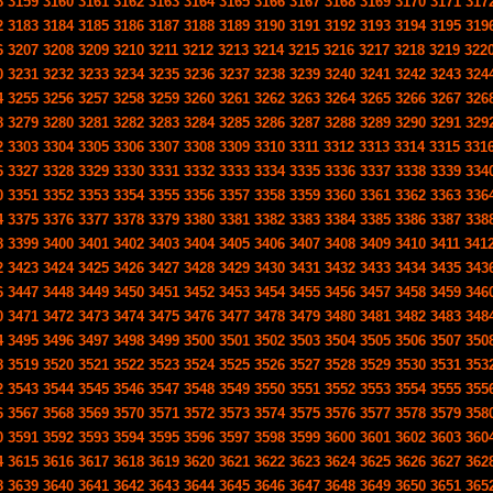
8
3159
3160
3161
3162
3163
3164
3165
3166
3167
3168
3169
3170
3171
317
2
3183
3184
3185
3186
3187
3188
3189
3190
3191
3192
3193
3194
3195
319
6
3207
3208
3209
3210
3211
3212
3213
3214
3215
3216
3217
3218
3219
322
0
3231
3232
3233
3234
3235
3236
3237
3238
3239
3240
3241
3242
3243
324
4
3255
3256
3257
3258
3259
3260
3261
3262
3263
3264
3265
3266
3267
326
8
3279
3280
3281
3282
3283
3284
3285
3286
3287
3288
3289
3290
3291
329
2
3303
3304
3305
3306
3307
3308
3309
3310
3311
3312
3313
3314
3315
331
6
3327
3328
3329
3330
3331
3332
3333
3334
3335
3336
3337
3338
3339
334
0
3351
3352
3353
3354
3355
3356
3357
3358
3359
3360
3361
3362
3363
336
4
3375
3376
3377
3378
3379
3380
3381
3382
3383
3384
3385
3386
3387
338
8
3399
3400
3401
3402
3403
3404
3405
3406
3407
3408
3409
3410
3411
341
2
3423
3424
3425
3426
3427
3428
3429
3430
3431
3432
3433
3434
3435
343
6
3447
3448
3449
3450
3451
3452
3453
3454
3455
3456
3457
3458
3459
346
0
3471
3472
3473
3474
3475
3476
3477
3478
3479
3480
3481
3482
3483
348
4
3495
3496
3497
3498
3499
3500
3501
3502
3503
3504
3505
3506
3507
350
8
3519
3520
3521
3522
3523
3524
3525
3526
3527
3528
3529
3530
3531
353
2
3543
3544
3545
3546
3547
3548
3549
3550
3551
3552
3553
3554
3555
355
6
3567
3568
3569
3570
3571
3572
3573
3574
3575
3576
3577
3578
3579
358
0
3591
3592
3593
3594
3595
3596
3597
3598
3599
3600
3601
3602
3603
360
4
3615
3616
3617
3618
3619
3620
3621
3622
3623
3624
3625
3626
3627
362
8
3639
3640
3641
3642
3643
3644
3645
3646
3647
3648
3649
3650
3651
365