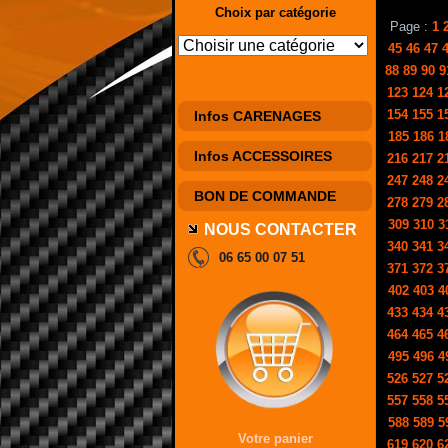
Choix par catégorie
Page :
1
45
46
47
88
89
90
9
123
124
1
154
155
1
Infos CARENAGES
185
186
1
Infos ACCESSOIRES
216
217
2
247
248
2
BON DE COMMANDE
278
279
2
309
310
3
NOUS CONTACTER
340
341
3
06 65 00 07 51
371
372
3
402
403
4
433
434
4
464
465
4
495
496
4
526
527
5
557
558
5
588
589
5
Votre panier
619
620
6