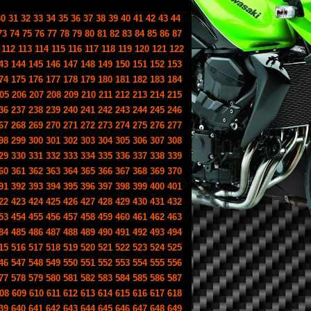
30
31
32
33
34
35
36
37
38
39
40
41
42
43
44
73
74
75
76
77
78
79
80
81
82
83
84
85
86
87
112
113
114
115
116
117
118
119
120
121
122
43
144
145
146
147
148
149
150
151
152
153
74
175
176
177
178
179
180
181
182
183
184
05
206
207
208
209
210
211
212
213
214
215
36
237
238
239
240
241
242
243
244
245
246
67
268
269
270
271
272
273
274
275
276
277
98
299
300
301
302
303
304
305
306
307
308
29
330
331
332
333
334
335
336
337
338
339
60
361
362
363
364
365
366
367
368
369
370
91
392
393
394
395
396
397
398
399
400
401
22
423
424
425
426
427
428
429
430
431
432
53
454
455
456
457
458
459
460
461
462
463
84
485
486
487
488
489
490
491
492
493
494
15
516
517
518
519
520
521
522
523
524
525
46
547
548
549
550
551
552
553
554
555
556
77
578
579
580
581
582
583
584
585
586
587
08
609
610
611
612
613
614
615
616
617
618
39
640
641
642
643
644
645
646
647
648
649