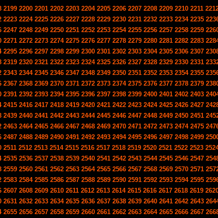
8
2199
2200
2201
2202
2203
2204
2205
2206
2207
2208
2209
2210
2211
221
2
2223
2224
2225
2226
2227
2228
2229
2230
2231
2232
2233
2234
2235
223
6
2247
2248
2249
2250
2251
2252
2253
2254
2255
2256
2257
2258
2259
226
0
2271
2272
2273
2274
2275
2276
2277
2278
2279
2280
2281
2282
2283
228
4
2295
2296
2297
2298
2299
2300
2301
2302
2303
2304
2305
2306
2307
230
8
2319
2320
2321
2322
2323
2324
2325
2326
2327
2328
2329
2330
2331
233
2
2343
2344
2345
2346
2347
2348
2349
2350
2351
2352
2353
2354
2355
235
6
2367
2368
2369
2370
2371
2372
2373
2374
2375
2376
2377
2378
2379
238
0
2391
2392
2393
2394
2395
2396
2397
2398
2399
2400
2401
2402
2403
240
4
2415
2416
2417
2418
2419
2420
2421
2422
2423
2424
2425
2426
2427
242
8
2439
2440
2441
2442
2443
2444
2445
2446
2447
2448
2449
2450
2451
245
2
2463
2464
2465
2466
2467
2468
2469
2470
2471
2472
2473
2474
2475
247
6
2487
2488
2489
2490
2491
2492
2493
2494
2495
2496
2497
2498
2499
250
0
2511
2512
2513
2514
2515
2516
2517
2518
2519
2520
2521
2522
2523
252
4
2535
2536
2537
2538
2539
2540
2541
2542
2543
2544
2545
2546
2547
254
8
2559
2560
2561
2562
2563
2564
2565
2566
2567
2568
2569
2570
2571
257
2
2583
2584
2585
2586
2587
2588
2589
2590
2591
2592
2593
2594
2595
259
6
2607
2608
2609
2610
2611
2612
2613
2614
2615
2616
2617
2618
2619
262
0
2631
2632
2633
2634
2635
2636
2637
2638
2639
2640
2641
2642
2643
264
4
2655
2656
2657
2658
2659
2660
2661
2662
2663
2664
2665
2666
2667
266