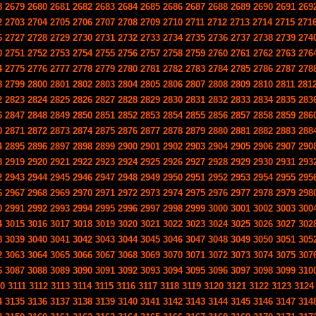
8
2679
2680
2681
2682
2683
2684
2685
2686
2687
2688
2689
2690
2691
269
2
2703
2704
2705
2706
2707
2708
2709
2710
2711
2712
2713
2714
2715
271
6
2727
2728
2729
2730
2731
2732
2733
2734
2735
2736
2737
2738
2739
274
0
2751
2752
2753
2754
2755
2756
2757
2758
2759
2760
2761
2762
2763
276
4
2775
2776
2777
2778
2779
2780
2781
2782
2783
2784
2785
2786
2787
278
8
2799
2800
2801
2802
2803
2804
2805
2806
2807
2808
2809
2810
2811
281
2
2823
2824
2825
2826
2827
2828
2829
2830
2831
2832
2833
2834
2835
283
6
2847
2848
2849
2850
2851
2852
2853
2854
2855
2856
2857
2858
2859
286
0
2871
2872
2873
2874
2875
2876
2877
2878
2879
2880
2881
2882
2883
288
4
2895
2896
2897
2898
2899
2900
2901
2902
2903
2904
2905
2906
2907
290
8
2919
2920
2921
2922
2923
2924
2925
2926
2927
2928
2929
2930
2931
293
2
2943
2944
2945
2946
2947
2948
2949
2950
2951
2952
2953
2954
2955
295
6
2967
2968
2969
2970
2971
2972
2973
2974
2975
2976
2977
2978
2979
298
0
2991
2992
2993
2994
2995
2996
2997
2998
2999
3000
3001
3002
3003
300
4
3015
3016
3017
3018
3019
3020
3021
3022
3023
3024
3025
3026
3027
302
8
3039
3040
3041
3042
3043
3044
3045
3046
3047
3048
3049
3050
3051
305
2
3063
3064
3065
3066
3067
3068
3069
3070
3071
3072
3073
3074
3075
307
6
3087
3088
3089
3090
3091
3092
3093
3094
3095
3096
3097
3098
3099
310
10
3111
3112
3113
3114
3115
3116
3117
3118
3119
3120
3121
3122
3123
3124
4
3135
3136
3137
3138
3139
3140
3141
3142
3143
3144
3145
3146
3147
314