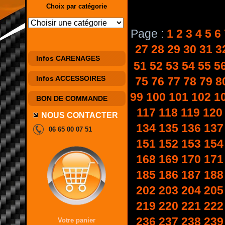
Choix par catégorie
Page :
1
2
3
4
5
6
27
28
29
30
31
3
Infos CARENAGES
51
52
53
54
55
5
Infos ACCESSOIRES
75
76
77
78
79
8
99
100
101
102
1
BON DE COMMANDE
117
118
119
120
NOUS CONTACTER
134
135
136
137
06 65 00 07 51
151
152
153
154
168
169
170
171
185
186
187
188
202
203
204
205
219
220
221
222
236
237
238
239
Votre panier