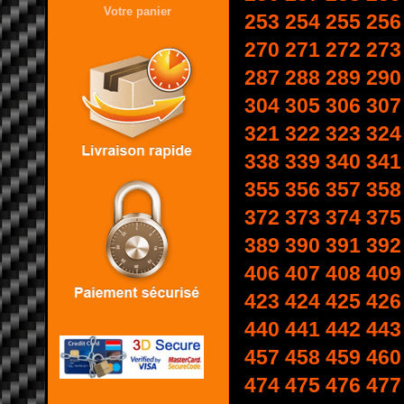
Votre panier
253
254
255
256
270
271
272
273
287
288
289
290
304
305
306
307
321
322
323
324
338
339
340
341
355
356
357
358
372
373
374
375
389
390
391
392
406
407
408
409
423
424
425
426
440
441
442
443
457
458
459
460
474
475
476
477