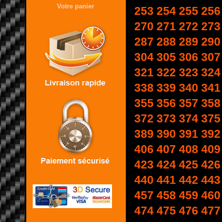
Votre panier
253
254
255
256
270
271
272
273
287
288
289
290
304
305
306
307
321
322
323
324
338
339
340
341
355
356
357
358
372
373
374
375
389
390
391
392
406
407
408
409
423
424
425
426
440
441
442
443
457
458
459
460
474
475
476
477