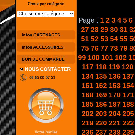
Choix par catégorie
Page :
1
2
3
4
5
6
27
28
29
30
31
3
Infos CARENAGES
51
52
53
54
55
5
75
76
77
78
79
8
Infos ACCESSOIRES
99
100
101
102
1
BON DE COMMANDE
117
118
119
120
NOUS CONTACTER
134
135
136
137
06 65 00 07 51
151
152
153
154
168
169
170
171
185
186
187
188
202
203
204
205
219
220
221
222
236
237
238
239
Votre panier