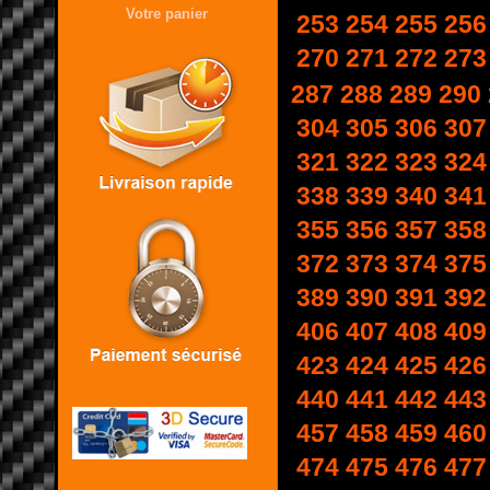
Votre panier
253
254
255
256
270
271
272
273
287
288
289
290
304
305
306
307
321
322
323
324
338
339
340
341
355
356
357
358
372
373
374
375
389
390
391
392
406
407
408
409
423
424
425
426
440
441
442
443
457
458
459
460
474
475
476
477