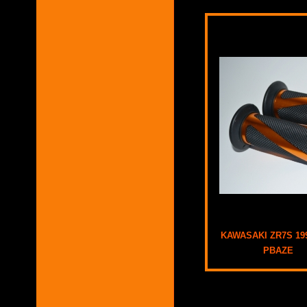
KAWASAKI ZR7S 199
PBAZE