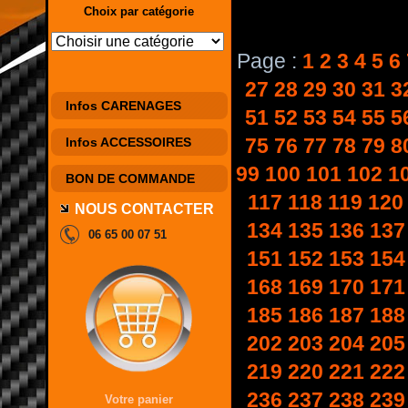
Choix par catégorie
Page :
1
2
3
4
5
6
27
28
29
30
31
3
Infos CARENAGES
51
52
53
54
55
5
75
76
77
78
79
8
Infos ACCESSOIRES
99
100
101
102
1
BON DE COMMANDE
117
118
119
120
NOUS CONTACTER
134
135
136
137
06 65 00 07 51
151
152
153
154
168
169
170
171
185
186
187
188
202
203
204
205
219
220
221
222
236
237
238
239
Votre panier