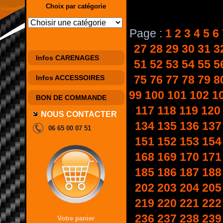
Choix par catégorie
Page :
1
2
3
4
5
6
27
28
29
30
31
3
Infos CARENAGES
51
52
53
54
55
5
75
76
77
78
79
8
Infos ACCESSOIRES
99
100
101
102
1
BON DE COMMANDE
117
118
119
120
NOUS CONTACTER
134
135
136
137
06 65 00 07 51
151
152
153
154
168
169
170
171
185
186
187
188
202
203
204
205
219
220
221
222
236
237
238
239
Votre panier