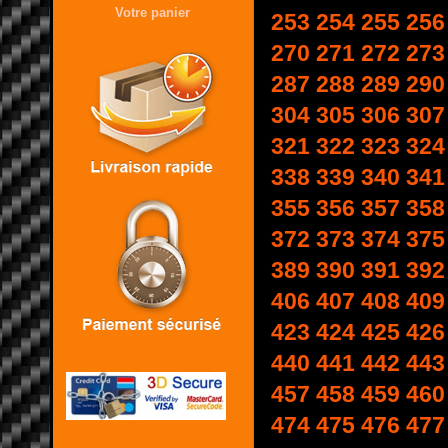
Votre panier
253
254
255
256
270
271
272
273
287
288
289
290
304
305
306
307
321
322
323
324
338
339
340
341
355
356
357
358
372
373
374
375
389
390
391
392
406
407
408
409
423
424
425
426
440
441
442
443
457
458
459
460
474
475
476
477