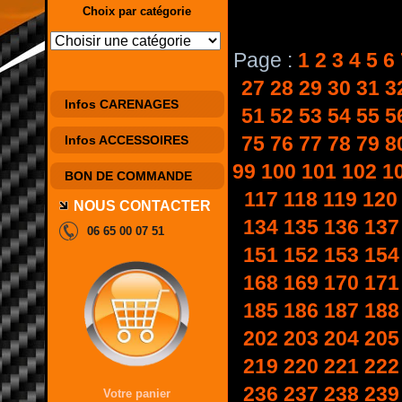
Choix par catégorie
Page :
1
2
3
4
5
6
27
28
29
30
31
3
Infos CARENAGES
51
52
53
54
55
5
75
76
77
78
79
8
Infos ACCESSOIRES
99
100
101
102
1
BON DE COMMANDE
117
118
119
120
NOUS CONTACTER
134
135
136
137
06 65 00 07 51
151
152
153
154
168
169
170
171
185
186
187
188
202
203
204
205
219
220
221
222
236
237
238
239
Votre panier