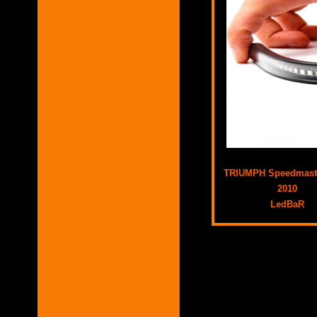
TRIUMPH Speedmaste
2010
LedBaR