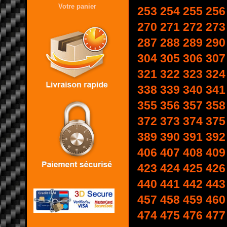
Votre panier
253
254
255
256
270
271
272
273
287
288
289
290
304
305
306
307
321
322
323
324
338
339
340
341
355
356
357
358
372
373
374
375
389
390
391
392
406
407
408
409
423
424
425
426
440
441
442
443
457
458
459
460
474
475
476
477