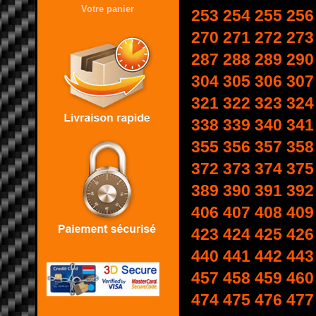
Votre panier
253
254
255
256
270
271
272
273
287
288
289
290
304
305
306
307
321
322
323
324
338
339
340
341
355
356
357
358
372
373
374
375
389
390
391
392
406
407
408
409
423
424
425
426
440
441
442
443
457
458
459
460
474
475
476
477