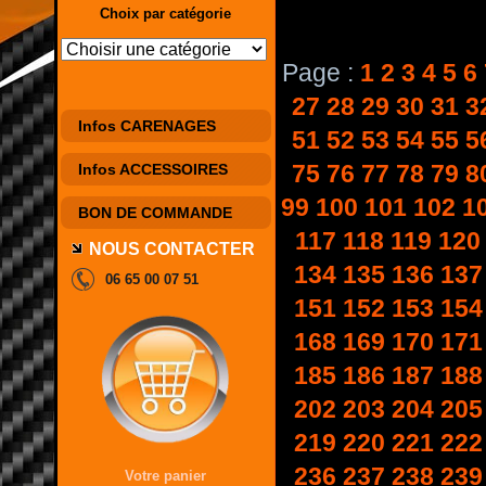
Choix par catégorie
Page :
1
2
3
4
5
6
27
28
29
30
31
3
Infos CARENAGES
51
52
53
54
55
5
75
76
77
78
79
8
Infos ACCESSOIRES
99
100
101
102
1
BON DE COMMANDE
117
118
119
120
NOUS CONTACTER
134
135
136
137
06 65 00 07 51
151
152
153
154
168
169
170
171
185
186
187
188
202
203
204
205
219
220
221
222
236
237
238
239
Votre panier