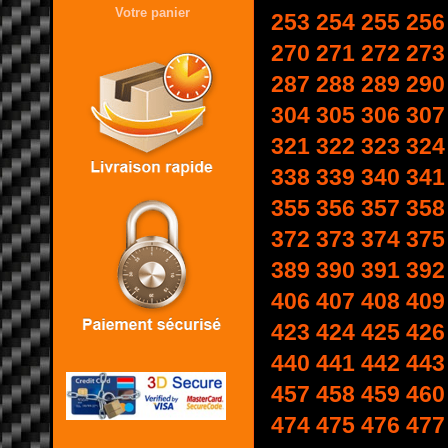
Votre panier
253
254
255
256
270
271
272
273
287
288
289
290
304
305
306
307
321
322
323
324
338
339
340
341
355
356
357
358
372
373
374
375
389
390
391
392
406
407
408
409
423
424
425
426
440
441
442
443
457
458
459
460
474
475
476
477