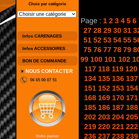
Choix par catégorie
Page :
1
2
3
4
5
6
27
28
29
30
31
3
Infos CARENAGES
51
52
53
54
55
5
75
76
77
78
79
8
Infos ACCESSOIRES
99
100
101
102
1
BON DE COMMANDE
117
118
119
120
NOUS CONTACTER
134
135
136
137
06 65 00 07 51
151
152
153
154
168
169
170
171
185
186
187
188
202
203
204
205
219
220
221
222
236
237
238
239
Votre panier