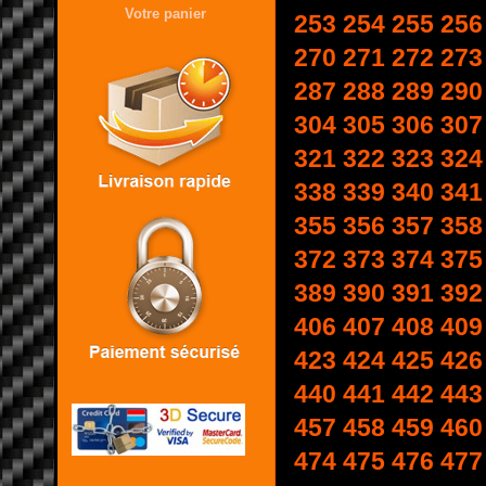
Votre panier
253
254
255
256
270
271
272
273
287
288
289
290
304
305
306
307
321
322
323
324
338
339
340
341
355
356
357
358
372
373
374
375
389
390
391
392
406
407
408
409
423
424
425
426
440
441
442
443
457
458
459
460
474
475
476
477