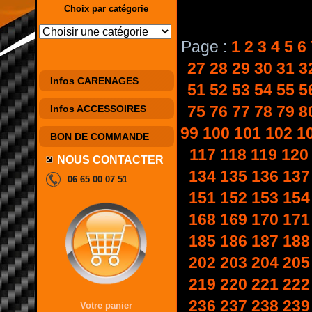
Choix par catégorie
Page :
1
2
3
4
5
6
27
28
29
30
31
3
Infos CARENAGES
51
52
53
54
55
5
75
76
77
78
79
8
Infos ACCESSOIRES
99
100
101
102
1
BON DE COMMANDE
117
118
119
120
NOUS CONTACTER
134
135
136
137
06 65 00 07 51
151
152
153
154
168
169
170
171
185
186
187
188
202
203
204
205
219
220
221
222
236
237
238
239
Votre panier