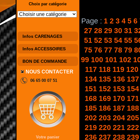
Choix par catégorie
Page :
1
2
3
4
5
6
27
28
29
30
31
3
Infos CARENAGES
51
52
53
54
55
5
75
76
77
78
79
8
Infos ACCESSOIRES
99
100
101
102
1
BON DE COMMANDE
117
118
119
120
NOUS CONTACTER
134
135
136
137
06 65 00 07 51
151
152
153
154
168
169
170
171
185
186
187
188
202
203
204
205
219
220
221
222
236
237
238
239
Votre panier