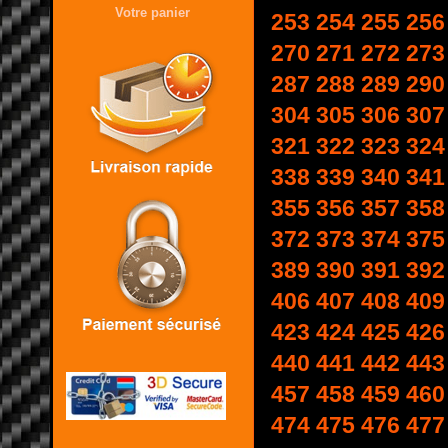
Votre panier
253
254
255
256
270
271
272
273
287
288
289
290
304
305
306
307
321
322
323
324
338
339
340
341
355
356
357
358
372
373
374
375
389
390
391
392
406
407
408
409
423
424
425
426
440
441
442
443
457
458
459
460
474
475
476
477